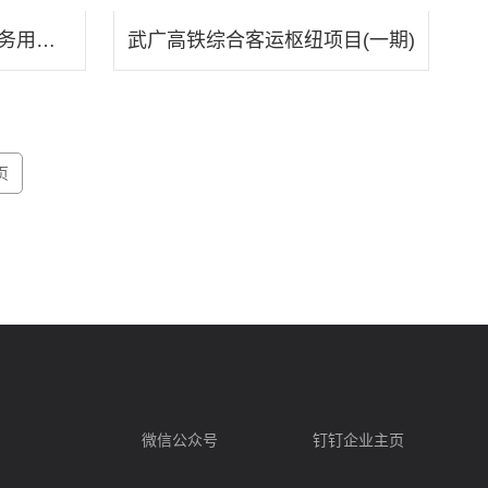
衡阳市公安局南岳分局业务用房及“12345”政府服务热线暨“数字衡阳”南岳区分中心信息调度指挥中心
武广高铁综合客运枢纽项目(一期)
页
微信公众号
钉钉企业主页