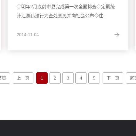
◇明年2月底前市县完成第一次全面排查◇定期统
计汇总违法行为查处意见并向社会公布◇住...
2014-11-04
首页
上一页
1
2
3
4
5
下一页
尾