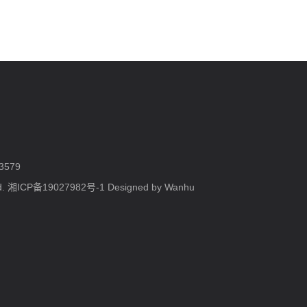
3579
d.
湘ICP备19027982号-1
Designed by Wanhu