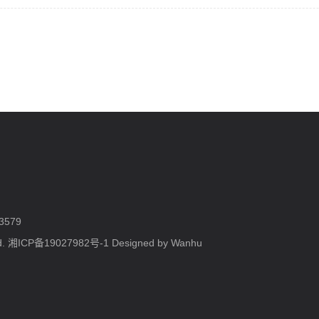
3579
d.
湘ICP备19027982号-1
Designed by Wanhu